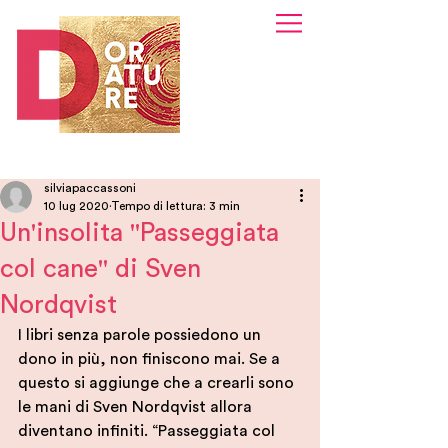
silviapaccassoni
10 lug 2020
Tempo di lettura: 3 min
Un'insolita "Passeggiata
col cane" di Sven
Nordqvist
I libri senza parole possiedono un 
dono in più, non finiscono mai. Se a 
questo si aggiunge che a crearli sono 
le mani di Sven Nordqvist allora 
diventano infiniti. “Passeggiata col 