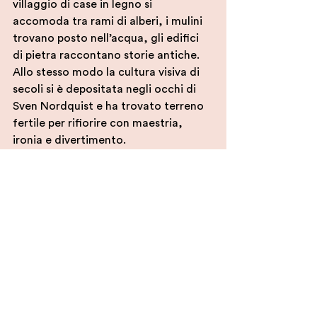
villaggio di case in legno si 
accomoda tra rami di alberi, i mulini 
trovano posto nell’acqua, gli edifici 
di pietra raccontano storie antiche. 
Allo stesso modo la cultura visiva di 
secoli si è depositata negli occhi di 
Sven Nordquist e ha trovato terreno 
fertile per rifiorire con maestria, 
ironia e divertimento.
L’immaginario nordico costruito dalla 
pittura degli olandesi Pieter Breugel 
(1525/1530 circa – 1569) e Hieronymus 
Bosch (1453 – 1516) si accende nelle 
visioni affollate, lenticolari, 
fantastiche di Sven Nordqvist, a 
volte capita di trovare torri bibliche 
in paesaggi esotici. È un gioco dentro 
il gioco guidato dal desiderio di 
scoprire: il lago con le ninfee e i 