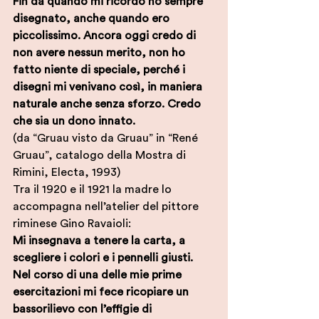
Fin da quando mi ricordo ho sempre 
disegnato, anche quando ero 
piccolissimo. Ancora oggi credo di 
non avere nessun merito, non ho 
fatto niente di speciale, perché i 
disegni mi venivano così, in maniera 
naturale anche senza sforzo. Credo 
che sia un dono innato.
(da “Gruau visto da Gruau” in “René 
Gruau”, catalogo della Mostra di 
Rimini, Electa, 1993) 
Tra il 1920 e il 1921 la madre lo 
accompagna nell’atelier del pittore 
riminese Gino Ravaioli: 
Mi insegnava a tenere la carta, a 
scegliere i colori e i pennelli giusti. 
Nel corso di una delle mie prime 
esercitazioni mi fece ricopiare un 
bassorilievo con l’effigie di 