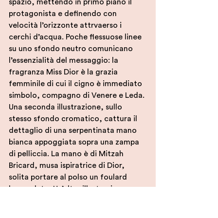
spazio, mettendo in primo piano il 
protagonista e definendo con 
velocità l’orizzonte attrvaerso i 
cerchi d’acqua. Poche flessuose linee 
su uno sfondo neutro comunicano 
l’essenzialità del messaggio: la 
fragranza Miss Dior è la grazia 
femminile di cui il cigno è immediato 
simbolo, compagno di Venere e Leda. 
Una seconda illustrazione, sullo 
stesso sfondo cromatico, cattura il 
dettaglio di una serpentinata mano 
bianca appoggiata sopra una zampa 
di pelliccia. La mano è di Mitzah 
Bricard, musa ispiratrice di Dior, 
solita portare al polso un foulard 
leopardato. Un’altra illustrazione per 
la stessa fragranza mostra, sul 
medesimo sfondo, un ventaglio nero 