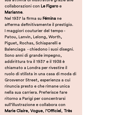
sua attività di illustratore grazie alle 
collaborazioni con 
Le Figaro
 e 
Marianne
. 
Nel 1937 la firma su 
Fémina
 ne 
afferma definitivamente il prestigio. 
I maggiori couturier del tempo - 
Patou, Lanvin, Lelong, Worth, 
Piguet, Rochas, Schiaparelli e 
Balenciaga  - chiedono i suoi disegni. 
Sono anni di grande impegno, 
addirittura tra il 1937 e il 1938 è 
chiamato a Londra per rivestire il 
ruolo di stilista in una casa di moda di 
Grosvenor Street, esperienza a cui 
rinuncia presto e che rimane unica 
nella sua carriera. Preferisce fare 
ritorno a Parigi per concentrarsi 
sull’illustrazione e collabora con 
Marie Claire
, 
Vogue
, l
’Officiel
, 
Très 