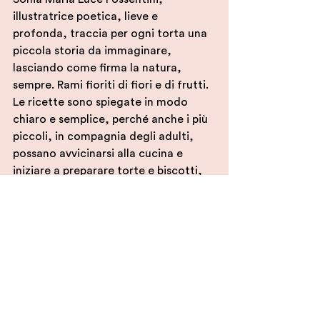
illustratrice poetica, lieve e 
profonda, traccia per ogni torta una 
piccola storia da immaginare, 
lasciando come firma la natura, 
sempre. Rami fioriti di fiori e di frutti.
Le ricette sono spiegate in modo 
chiaro e semplice, perché anche i più 
piccoli, in compagnia degli adulti, 
possano avvicinarsi alla cucina e 
iniziare a preparare torte e biscotti, 
proprio come la sua autrice.
Il consiglio finale di Simona: 
“spolverizza con abbondante 
zucchero a velo”.