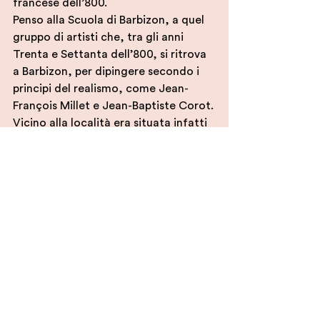
francese dell’800.
Penso alla Scuola di Barbizon, a quel 
gruppo di artisti che, tra gli anni 
Trenta e Settanta dell’800, si ritrova 
a Barbizon, per dipingere secondo i 
principi del realismo, come Jean-
François Millet e Jean-Baptiste Corot.
Vicino alla località era situata infatti 
la foresta di  Fontainebleau, luogo di 
confine per la pittura. Tanto era forte 
il legame con la foresta che questi 
artisti riuscirono a sottrarla a un 
progetto di disboscamento, 
contribuendo a farla diventare, nel 
1848, “Riserva artistica”.
C'è poi la rappresentazione dei 
cacciatori a pranzo con l’orsa che 
nell'atmosfera, e anche in alcuni 
dettagli, può ricordare alcune figure 