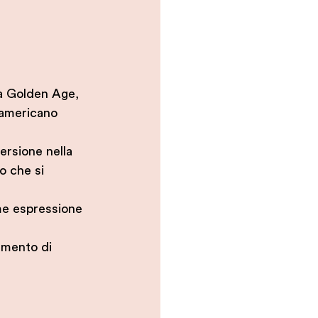
la Golden Age, 
oamericano 
mersione nella 
lo che si 
ome espressione 
umento di 