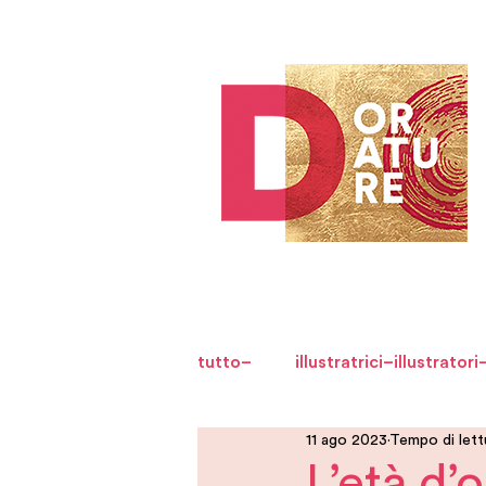
tutto–
illustratrici–illustratori
11 ago 2023
Tempo di lettu
L’età d’