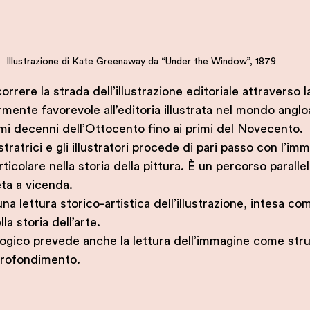
Illustrazione di Kate Greenaway da “Under the Window”, 1879
orrere la strada dell’illustrazione editoriale attraverso 
rmente favorevole all’editoria illustrata nel mondo angl
imi decenni dell’Ottocento fino ai primi del Novecento.
stratrici e gli illustratori procede di pari passo con l’im
articolare nella storia della pittura. È un percorso paralle
eta a vicenda.
 una lettura storico-artistica dell’illustrazione, intesa c
a storia dell’arte.
ogico prevede anche la lettura dell’immagine come str
profondimento.