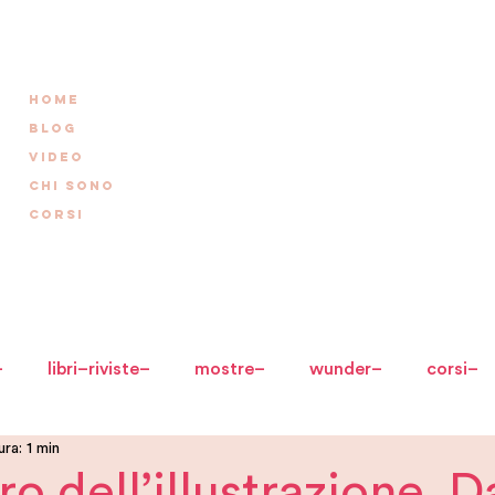
HOME
BLOG
VIDEO
CHI SONO
CORSI
–
libri–riviste–
mostre–
wunder–
corsi–
ra: 1 min
oro dell’illustrazione. 